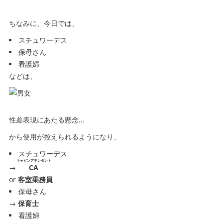
ちなみに、今日では、
スチュワーデス
保母さん
看護婦
などは、
性差表現にあたる懸念…
から使用が控えられるようになり、
スチュワーデス
キャビンアテンダント
→
CA
or
客室乗務員
保母さん
→
保育士
看護婦