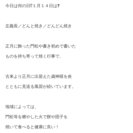
今日は何の日⁉️１月１４日は❓
左義長／どんと焼き／どんどん焼き
正月に飾った門松や書き初めで書いた
ものを持ち寄って焼く行事で、
古来より正月に出迎えた歳神様を炎
とともに見送る風習が続いています。
地域によっては、
門松等を燃やした火で餅や団子を
焼いて食べると健康に良い！