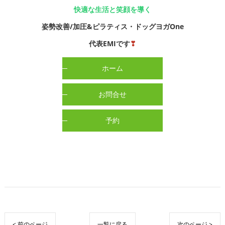
快適な生活と笑顔を導く
姿勢改善/加圧&ピラティス・ドッグヨガOne
代表EMIです
❣
ホーム
お問合せ
予約
< 前のページ
一覧に戻る
次のページ >