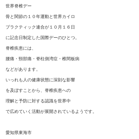
世界脊椎デー
骨と関節の１０年運動と世界カイロ
プラクティック連合が１０月１６日
に記念日制定した国際デーのひとつ。
脊椎疾患には、
腰痛・頸部痛・脊柱側湾症・椎間板病
などがあります。
いっれも人の健康状態に深刻な影響
を及ぼすことから、脊椎疾患への
理解と予防に対する認識を世界中
で広めていく活動が展開されているようです。
愛知県東海市