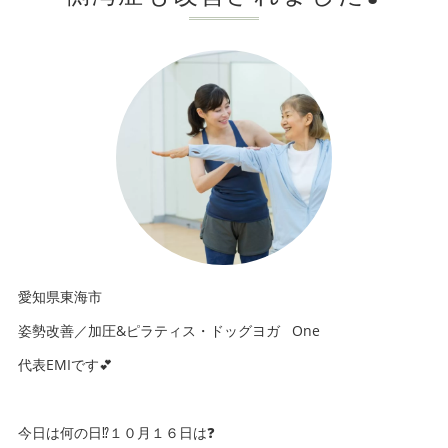
愛知県東海市
姿勢改善／加圧&ピラティス・ドッグヨガ One
代表EMIです💕
今日は何の日⁉️１０月１６日は❓