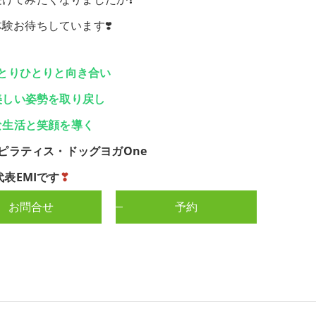
体験お待ちしています❣️
とりひとりと向き合い
美しい姿勢を取り戻し
な生活と笑顔を導く
ピラティス・ドッグヨガOne
代表EMIです
❣
お問合せ
予約