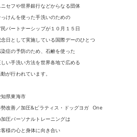
ユニセフや世界銀行などからなる団体
せっけんを使った手洗いのための
官民パートナーシップが１０月１５日
記念日として実施している国際デーのひとつ
感染症の予防のため、石鹸を使った
正しい手洗い方法を世界各地で広める
活動が行われています。
愛知県東海市
姿勢改善／加圧&ピラティス・ドッグヨガ One
の加圧パーソナルトレーニングは
お客様の心と身体に向き合い