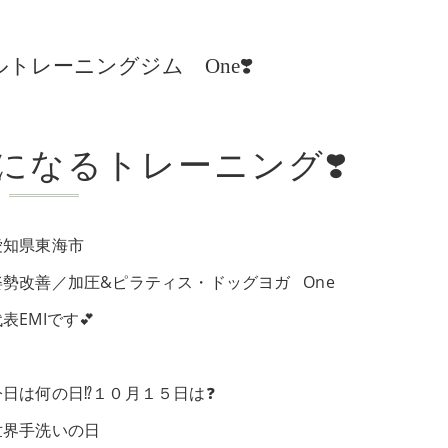
レーニングジム One❣️
になるトレーニング❣️
愛知県東海市
姿勢改善／加圧&ピラティス・ドッグヨガ One
表EMIです💕
今日は何の日⁉️１０月１５日は❓
世界手洗いの日