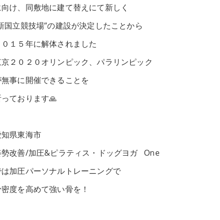
に向け、同敷地に建て替えにて新しく
“新国立競技場”の建設が決定したことから
２０１５年に解体されました
東京２０２０オリンピック、パラリンピック
が無事に開催できることを
祈っております🙏
愛知県東海市
姿勢改善/加圧&ピラティス・ドッグヨガ One
では加圧パーソナルトレーニングで
骨密度を高めて強い骨を！