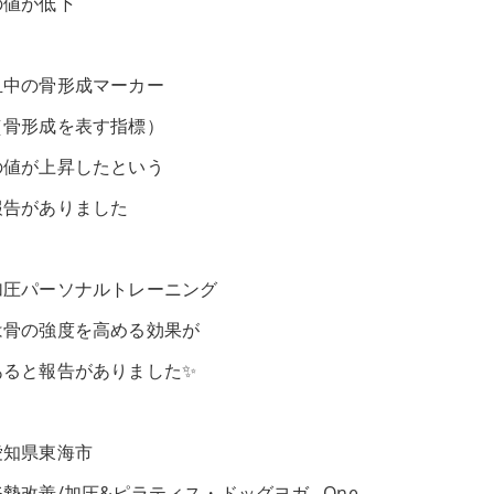
の値が低下
血中の骨形成マーカー
（骨形成を表す指標）
の値が上昇したという
報告がありました
加圧パーソナルトレーニング
は骨の強度を高める効果が
あると報告がありました✨
愛知県東海市
姿勢改善/加圧&ピラティス・ドッグヨガ One