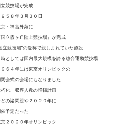
国立競技場が完成
１９５８年３月３０日
東京・神宮外苑に
『国立霞ヶ丘陸上競技場』が完成
“国立競技場”の愛称で親しまれていた施設
当時としては国内最大規模を誇る総合運動競技場
１９６４年には東京オリンピックの
開閉会式の会場にもなりました
老朽化、収容人数の増幅計画
などの諸問題や２０２０年に
開催予定だった
東京２０２０年オリンピック