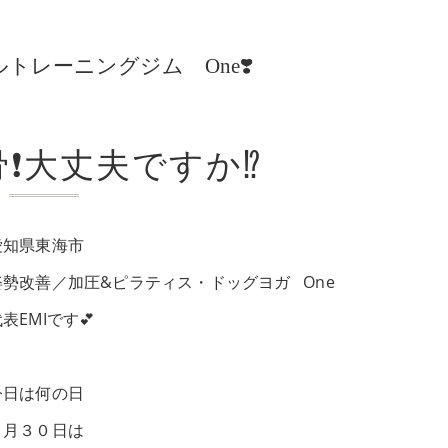
レーニングジム One❣️
❗️大丈夫ですか⁉️
愛知県東海市
姿勢改善／加圧&ピラティス・ドッグヨガ One
表EMIです💕
今日は何の日
３月３０日は