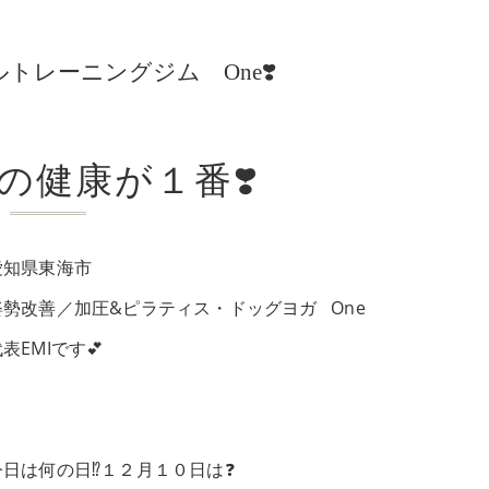
レーニングジム One❣️
の健康が１番❣️
愛知県東海市
姿勢改善／加圧&ピラティス・ドッグヨガ One
表EMIです💕
今日は何の日⁉️１２月１０日は❓