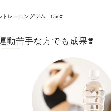
レーニングジム One❣️
運動苦手な方でも成果❣️