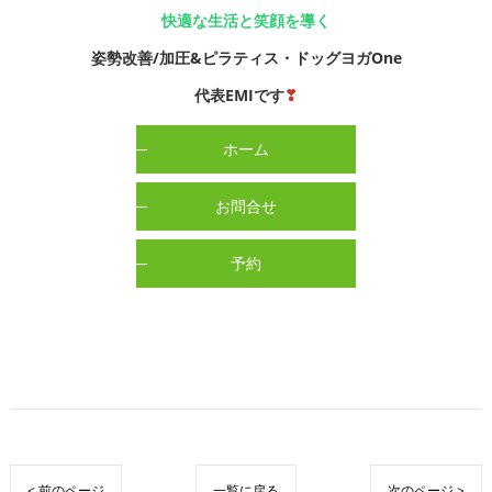
快適な生活と笑顔を導く
姿勢改善/加圧&ピラティス・ドッグヨガOne
代表EMIです
❣
ホーム
お問合せ
予約
< 前のページ
一覧に戻る
次のページ >