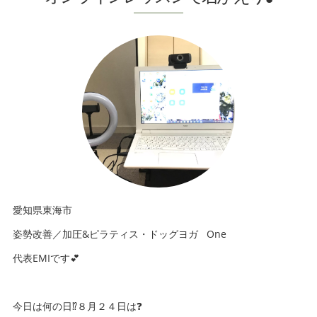
愛知県東海市
姿勢改善／加圧&ピラティス・ドッグヨガ One
代表EMIです💕
今日は何の日⁉️８月２４日は❓