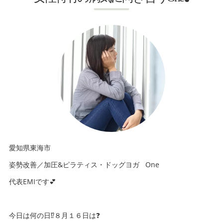
愛知県東海市
姿勢改善／加圧&ピラティス・ドッグヨガ One
代表EMIです💕
今日は何の日⁉️８月１６日は❓