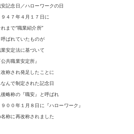
職安記念日／ハローワークの日
１９４７年４月１７日に
それまで“職業紹介所”
と呼ばれていたものが
職業安定法に基づいて
『公共職業安定所』
に改称され発足したことに
ちなんで制定された記念日
以後略称の『職安』と呼ばれ
１９００年１月８日に『ハローワーク』
の名称に再改称されました