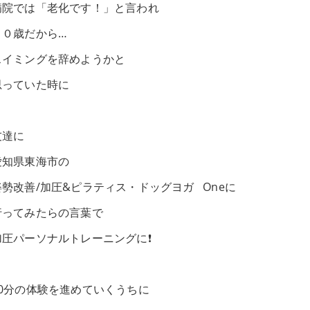
病院では「老化です！」と言われ
７０歳だから…
スイミングを辞めようかと
思っていた時に
友達に
愛知県東海市の
姿勢改善/加圧&ピラティス・ドッグヨガ Oneに
行ってみたらの言葉で
加圧パーソナルトレーニングに❗️
30分の体験を進めていくうちに