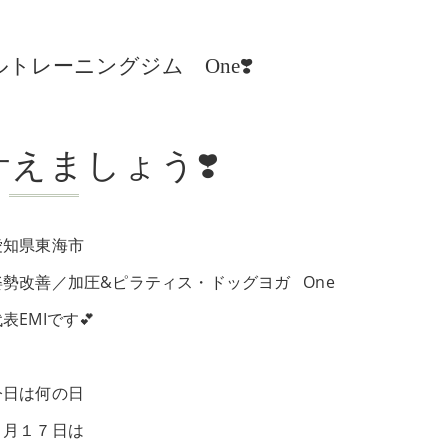
レーニングジム One❣️
えましょう❣️
愛知県東海市
姿勢改善／加圧&ピラティス・ドッグヨガ One
表EMIです💕
今日は何の日
４月１７日は