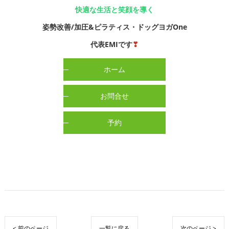
快適な生活と笑顔を導く
姿勢改善/加圧&ピラティス・ドッグヨガOne
代表EMIです
❣
ホーム
お問合せ
予約
< 前のページ
一覧に戻る
次のページ >