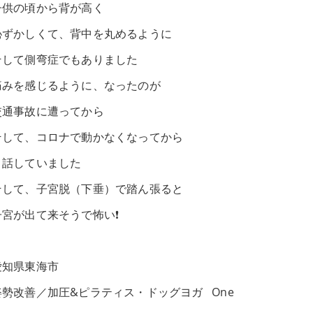
子供の頃から背が高く
恥ずかしくて、背中を丸めるように
そして側弯症でもありました
痛みを感じるように、なったのが
交通事故に遭ってから
そして、コロナで動かなくなってから
と話していました
そして、子宮脱（下垂）で踏ん張ると
子宮が出て来そうで怖い❗️
愛知県東海市
姿勢改善／加圧&ピラティス・ドッグヨガ One