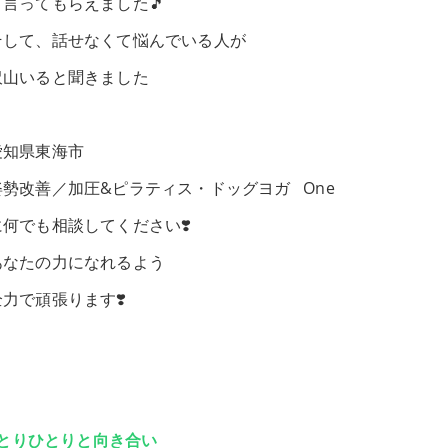
と言ってもらえました🎵
そして、話せなくて悩んでいる人が
沢山いると聞きました
愛知県東海市
姿勢改善／加圧&ピラティス・ドッグヨガ One
に何でも相談してください❣️
あなたの力になれるよう
全力で頑張ります❣️
とりひとりと向き合い