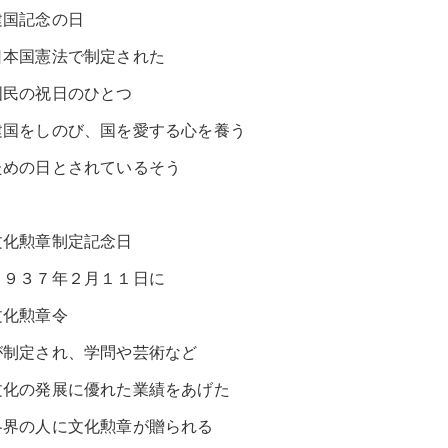
建国記念の日
日本国憲法で制定された
国民の祝日のひとつ
建国をしのび、国を愛する心を養う
ための日とされているそう
文化勲章制定記念日
１９３７年２月１１日に
文化勲章令
が制定され、学問や芸術など
文化の発展に優れた業績をあげた
各界の人に文化勲章が贈られる