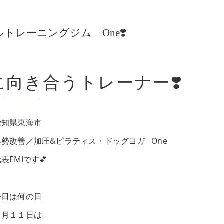
レーニングジム One❣️
向き合うトレーナー❣️
愛知県東海市
姿勢改善／加圧&ピラティス・ドッグヨガ One
表EMIです💕
今日は何の日
２月１１日は