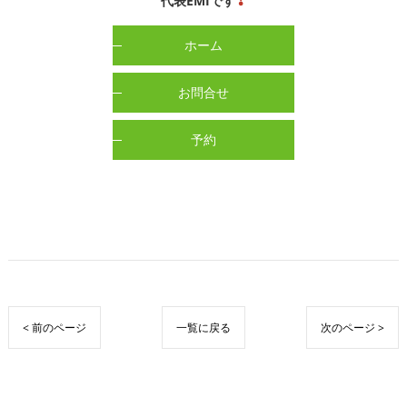
代表EMIです
❣
ホーム
お問合せ
予約
< 前のページ
一覧に戻る
次のページ >