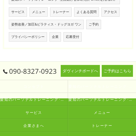
サービス
メニュー
トレーナー
よくある質問
アクセス
姿勢改善／加圧&ピラティス・ドッグヨガ ワン
ご予約
プライバシーポリシー
企業
応募受付
090-8327-0923
ダヴィンチボードへ
ご予約はこちら
コンセプト
愛知のパーソナルトレーニング･生涯動ける体研究所 Oneの口コミ情報
愛知のパーソナルトレーニング･生涯動ける体研究所 Oneの評判
愛知のパーソナルトレーニング･生涯動ける体研究所 Oneのお客様の声
サービス
メニュー
企業さまへ
トレーナー