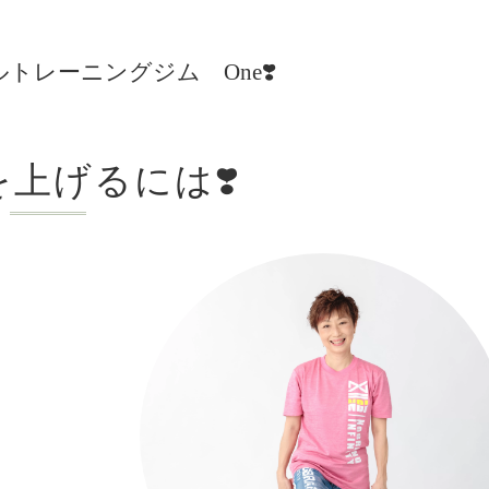
レーニングジム One❣️
上げるには❣️