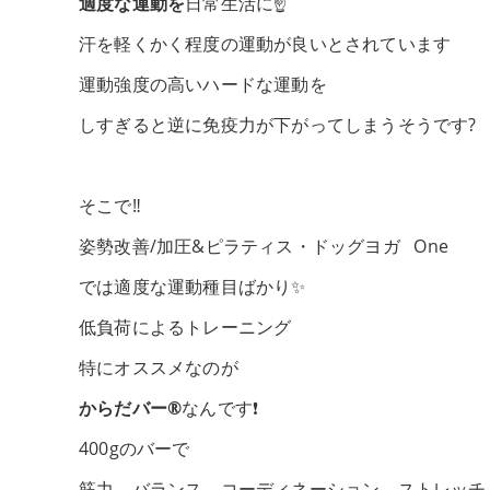
適度な運動を
日常生活に☝️
汗を軽くかく程度の運動が良いとされています
運動強度の高いハードな運動を
しすぎると逆に免疫力が下がってしまうそうです?
そこで‼️
姿勢改善/加圧&ピラティス・ドッグヨガ One
では適度な運動種目ばかり✨
低負荷によるトレーニング
特にオススメなのが
からだバー®️
なんです❗️
400gのバーで
筋力、バランス、コーディネーション、ストレッチ