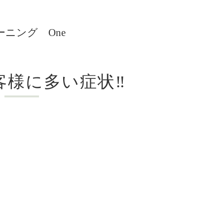
ニング One
様に多い症状‼️