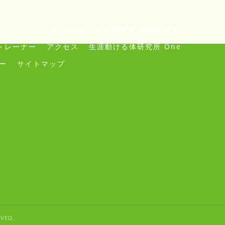
ルトレーニング･生涯動ける体研究所 Oneの評判
トレーナー
アクセス
生涯動ける体研究所 One
ー
サイトマップ
VED.