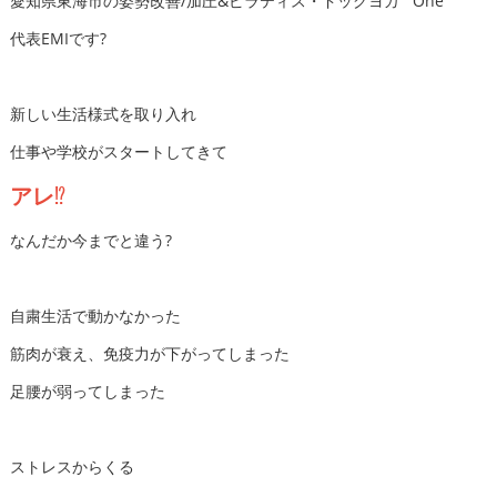
愛知県東海市の姿勢改善/加圧&ピラティス・ドッグヨガ One
代表EMIです?
新しい生活様式を取り入れ
仕事や学校がスタートしてきて
アレ
⁉️
なんだか今までと違う?
自粛生活で動かなかった
筋肉が衰え、免疫力が下がってしまった
足腰が弱ってしまった
ストレスからくる